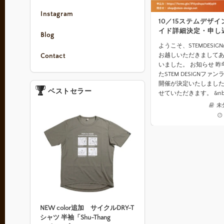
Instagram
10／15ステムデザ
イド詳細決定・申し
Blog
ようこそ、STEMDESI
お越しいただきまして
Contact
いました。 お知らせ 
たSTEM DESIGNファ
開催が決定いたしまし
ベストセラー
せていただきます。 &nb
未
NEW color追加 サイクルDRY-T
シャツ 半袖「Shu-Thang