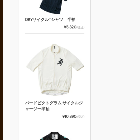
DRYサイクルTシャツ 半袖
¥6,820
(税込)
バードピクトグラム サイクルジ
ャージー半袖
¥10,890
(税込)