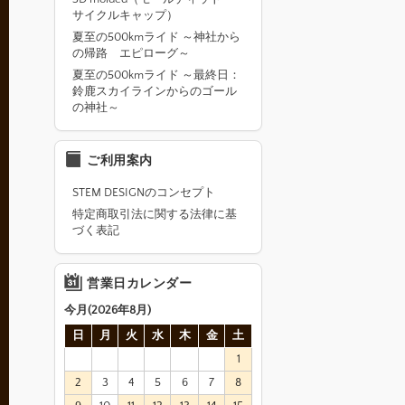
サイクルキャップ）
夏至の500kmライド ～神社から
の帰路 エピローグ～
夏至の500kmライド ～最終日：
鈴鹿スカイラインからのゴール
の神社～
ご利用案内
STEM DESIGNのコンセプト
特定商取引法に関する法律に基
づく表記
営業日カレンダー
今月(2026年8月)
日
月
火
水
木
金
土
1
2
3
4
5
6
7
8