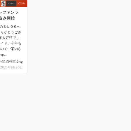
インファンラ
込み開始
GNのＢＬＯＧへ
ありがとうござ
昨年大好評でし
ンライド、今年も
たのでご案内さ
sp…
分類
,
自転車
,
Blog
2023年9月20日