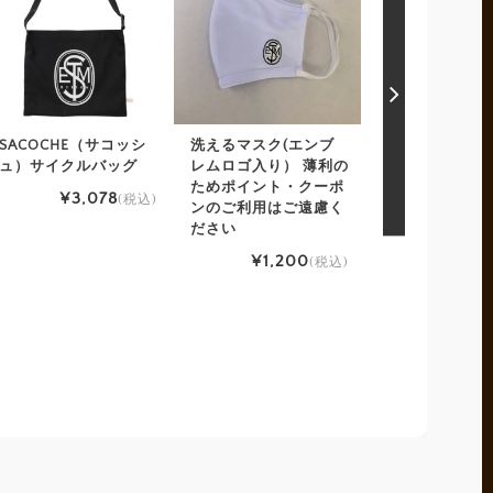
SACOCHE（サコッシ
洗えるマスク(エンブ
21 バーディー
ュ）サイクルバッグ
レムロゴ入り） 薄利の
ジャージ フル
ためポイント・クーポ
ャージー サイ
¥3,078
(税込)
ンのご利用はご遠慮く
ア
ださい
¥9,77
¥1,200
(税込)