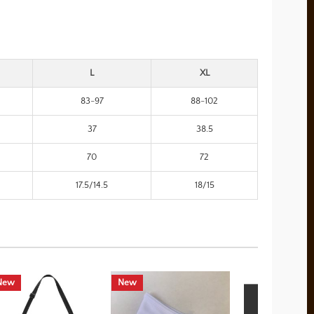
L
XL
83-97
88-102
37
38.5
70
72
17.5/14.5
18/15
New
New
New