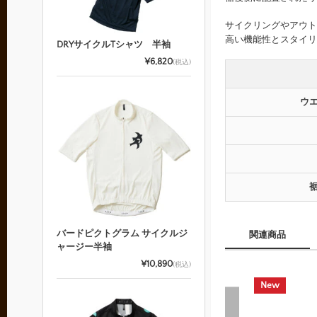
サイクリングやアウト
高い機能性とスタイリ
DRYサイクルTシャツ 半袖
¥6,820
(税込)
ウ
バードピクトグラム サイクルジ
関連商品
ャージー半袖
¥10,890
(税込)
New