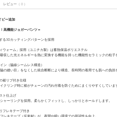
レビュー
（ 0 ）
 ネイビー追加
！高機能ジョガーパンツ＝
にする3Dカッティングパターンを採用
ティウォーム」採用（ユニチカ製）は蓄熱保温ポリエステル
吸収した光エネルギーを熱に変換する機能を持った機能性セラミックの粒子
デザイン（脇線シームレス構造）
脇の縫い目」をなくした統合断断により構造、長時間の着用でも肌への負担
めの裾リブ付き仕様
イクリング時に裾がチェーンの汚れ付着を防ぐためにまくりやすくしていま
エスト仕上げ
シャーリングを採用。柔らかくフィットし、しっかりとホールドします。
！リフレキテープ付き
フレキテープ（反射材）が、夜間や暗い環境での視認性を向上。