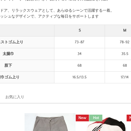
ドア、リラックスウェアとして、あらゆるシーンで活躍する一着。
ッシュなデザインで、アクティブな毎日をサポートします
S
M
エストゴム上り
73-87
78-92
太腿巾
34
35.5
股下
68
68
裾巾ゴム上り
16.5/13.5
17/14
お気に入り
New
Hot