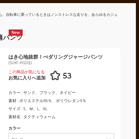
も。自転車に乗っているときはノンストレスな走りを、あらゆるカジュ
New
適パンツ
はき心地抜群！ぺダリングジャージパンツ
(S24F-P020J)
この商品が気になる
53
お気に入りへ追加
カラー : サンド、ブラック、ネイビー
素材 : ポリエステル95％、ポリウレタン5％
サイズ : S、M、L、XL
素材名 : タクティウォーム
カラー