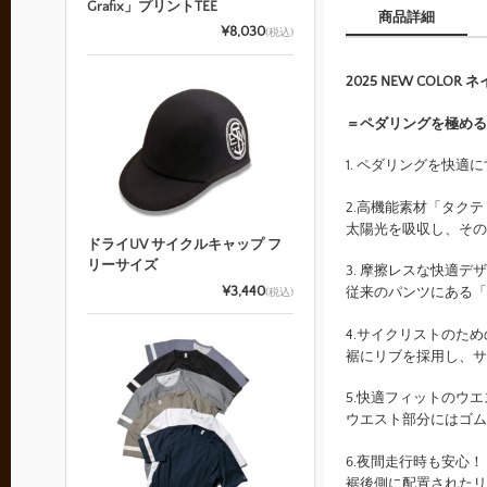
Grafix」プリントTEE
商品詳細
¥8,030
(税込)
2025 NEW COLOR
＝ペダリングを極める
1. ペダリングを快適
2.高機能素材「タク
太陽光を吸収し、その
ドライUV サイクルキャップ フ
リーサイズ
3. 摩擦レスな快適
¥3,440
従来のパンツにある「
(税込)
4.サイクリストのた
裾にリブを採用し、サ
5.快適フィットのウ
ウエスト部分にはゴム
6.夜間走行時も安心
裾後側に配置されたリ