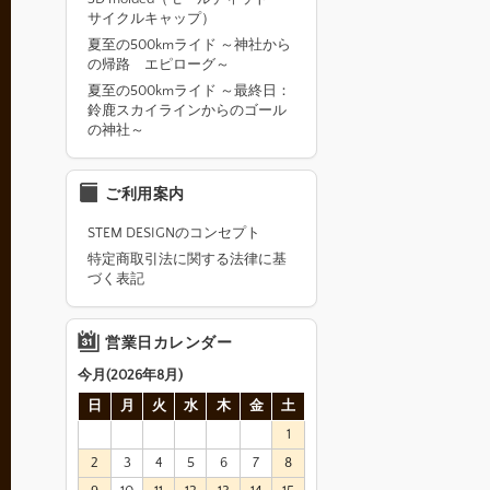
サイクルキャップ）
夏至の500kmライド ～神社から
の帰路 エピローグ～
夏至の500kmライド ～最終日：
鈴鹿スカイラインからのゴール
の神社～
ご利用案内
STEM DESIGNのコンセプト
特定商取引法に関する法律に基
づく表記
営業日カレンダー
今月(2026年8月)
日
月
火
水
木
金
土
1
2
3
4
5
6
7
8