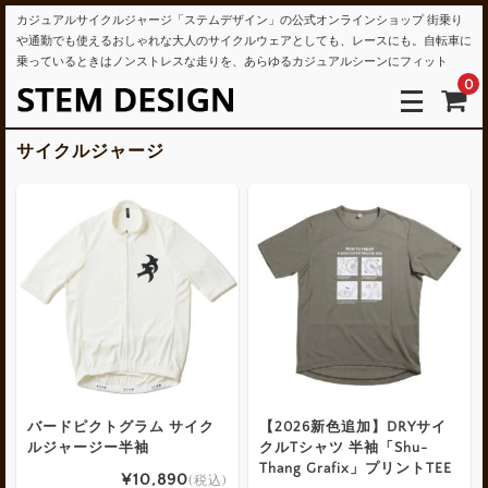
カジュアルサイクルジャージ「ステムデザイン」の公式オンラインショップ 街乗り
や通勤でも使えるおしゃれな大人のサイクルウェアとしても、レースにも。自転車に
乗っているときはノンストレスな走りを、あらゆるカジュアルシーンにフィット
0
サイクルジャージ
バードピクトグラム サイク
【2026新色追加】DRYサイ
ルジャージー半袖
クルTシャツ 半袖「Shu-
Thang Grafix」プリントTEE
¥10,890
(税込)