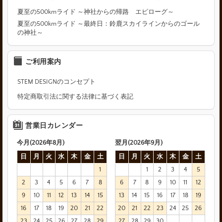
夏至の500kmライド ～神社からの帰路 エピローグ～
夏至の500kmライド ～最終日：鈴鹿スカイラインからのゴール
の神社～
ご利用案内
STEM DESIGNのコンセプト
特定商取引法に関する法律に基づく表記
営業日カレンダー
今月(2026年8月)
翌月(2026年9月)
日
月
火
水
木
金
土
日
月
火
水
木
金
土
1
1
2
3
4
5
2
3
4
5
6
7
8
6
7
8
9
10
11
12
9
10
11
12
13
14
15
13
14
15
16
17
18
19
16
17
18
19
20
21
22
20
21
22
23
24
25
26
23
24
25
26
27
28
29
27
28
29
30