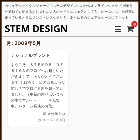
カジュアルサイクルジャージ「ステムデザイン」の公式オンラインショップ 街乗り
や通勤でも使えるおしゃれな大人のサイクルウェアとしても、レースにも。自転車に
乗っているときはノンストレスな走りを、あらゆるカジュアルシーンにフィット
0
月:
2009年5月
ナショナルブランド
ようこそ、ＳＴＥＭＤＥ－ＤＥ
ＳＩＧＮのブログへお越しいた
だきまして、ありがとうござい
ます. しばらく、目の回るような
忙しさでブログ更新を怠ってい
ました。（更新の怠りはいつも
の事ですが・・・） そんな
中、パターン業務のお取…
未分類
,
Blog
2009年5月31日