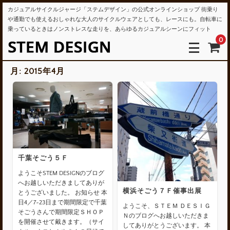
カジュアルサイクルジャージ「ステムデザイン」の公式オンラインショップ 街乗り
や通勤でも使えるおしゃれな大人のサイクルウェアとしても、レースにも。自転車に
乗っているときはノンストレスな走りを、あらゆるカジュアルシーンにフィット
0
月:
2015年4月
千葉そごう５Ｆ
ようこそSTEM DESIGNのブログ
へお越しいただきましてありが
横浜そごう７Ｆ催事出展
とうございました。 お知らせ 本
日4／7~23日まで期間限定で千葉
ようこそ、ＳＴＥＭ ＤＥＳＩＧ
そごうさんで期間限定ＳＨＯＰ
Ｎのブログへお越しいただきま
を開催させて戴きます。（サイ
してありがとうございます。 本