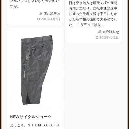
クルハウスしぶやさんの居候で
日は東京地方は晴天で桜の満開
すが…
時期と重なり、自転車通勤途中
未分類
,
Blog
に通った千鳥ヶ淵は平日にもか
2015年4月7日
かわらず桜の撮影で大盛況でし
た。 こう言っては失…
未分類
,
Blog
2015年4月2日
NEWサイクルショーツ
ようこそ、ＳＴＥＭ ＤＥＳＩＧ