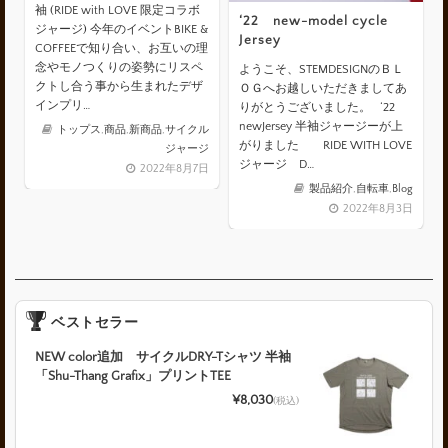
袖 (RIDE with LOVE 限定コラボ
‘22 new-model cycle
ジャージ) 今年のイベントBIKE &
Jersey
COFFEEで知り合い、お互いの理
念やモノつくりの姿勢にリスペ
ようこそ、STEMDESIGNのＢＬ
クトし合う事から生まれたデザ
ＯＧへお越しいただきましてあ
インプリ…
りがとうございました。 ‘22
newJersey 半袖ジャージーが上
トップス
,
商品
,
新商品
,
サイクル
がりました RIDE WITH LOVE
ジャージ
ジャージ D…
2022年8月7日
製品紹介
,
自転車
,
Blog
2022年8月3日
ベストセラー
NEW color追加 サイクルDRY-Tシャツ 半袖
「Shu-Thang Grafix」プリントTEE
¥8,030
(税込)