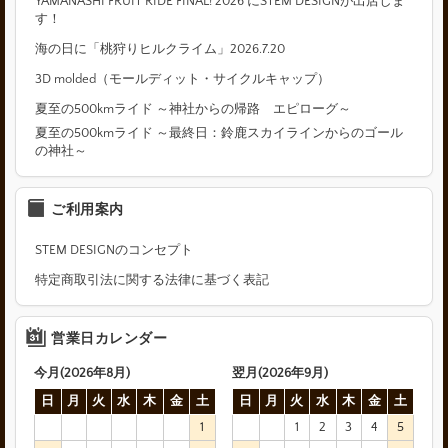
YAMANASHI FRUIT RIDE FINAL! 2026 にSTEM DESIGNが出店しま
す！
海の日に「桃狩りヒルクライム」2026.7.20
3D molded（モールディット・サイクルキャップ）
夏至の500kmライド ～神社からの帰路 エピローグ～
夏至の500kmライド ～最終日：鈴鹿スカイラインからのゴール
の神社～
ご利用案内
STEM DESIGNのコンセプト
特定商取引法に関する法律に基づく表記
営業日カレンダー
今月(2026年8月)
翌月(2026年9月)
日
月
火
水
木
金
土
日
月
火
水
木
金
土
1
1
2
3
4
5