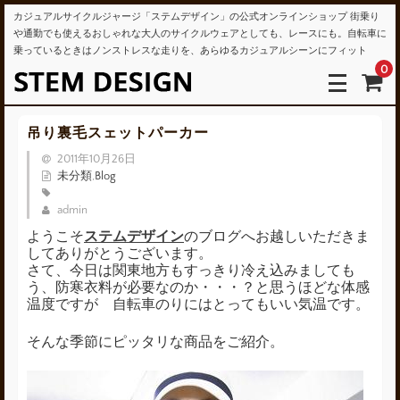
カジュアルサイクルジャージ「ステムデザイン」の公式オンラインショップ 街乗り
や通勤でも使えるおしゃれな大人のサイクルウェアとしても、レースにも。自転車に
乗っているときはノンストレスな走りを、あらゆるカジュアルシーンにフィット
0
吊り裏毛スェットパーカー
2011年10月26日
未分類
,
Blog
admin
ようこそ
ステムデザイン
のブログへお越しいただきま
してありがとうございます。
さて、今日は関東地方もすっきり冷え込みましても
う、防寒衣料が必要なのか・・・？と思うほどな体感
温度ですが 自転車のりにはとってもいい気温です。
そんな季節にピッタリな商品をご紹介。