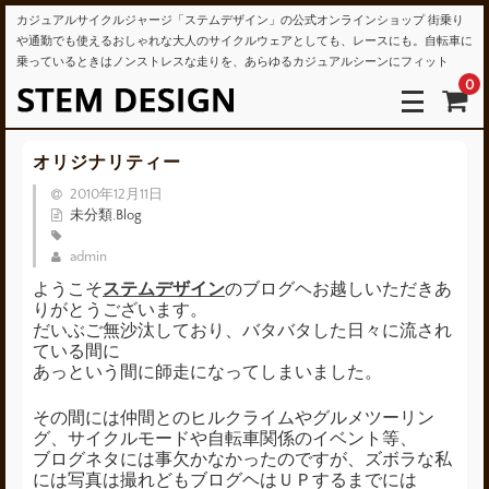
カジュアルサイクルジャージ「ステムデザイン」の公式オンラインショップ 街乗り
や通勤でも使えるおしゃれな大人のサイクルウェアとしても、レースにも。自転車に
乗っているときはノンストレスな走りを、あらゆるカジュアルシーンにフィット
0
オリジナリティー
2010年12月11日
未分類
,
Blog
admin
ようこそ
ステムデザイン
のブログヘお越しいただきあ
りがとうございます。
だいぶご無沙汰しており、バタバタした日々に流され
ている間に
あっという間に師走になってしまいました。
その間には仲間とのヒルクライムやグルメツーリン
グ、サイクルモードや自転車関係のイベント等、
ブログネタには事欠かなかったのですが、ズボラな私
には写真は撮れどもブログヘはＵＰするまでには