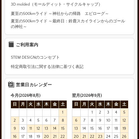
3D molded（モールディット・サイクルキャップ）
夏至の500kmライド ～神社からの帰路 エピローグ～
夏至の500kmライド ～最終日：鈴鹿スカイラインからのゴール
の神社～
ご利用案内
STEM DESIGNのコンセプト
特定商取引法に関する法律に基づく表記
営業日カレンダー
今月(2026年8月)
翌月(2026年9月)
日
月
火
水
木
金
土
日
月
火
水
木
金
土
1
1
2
3
4
5
2
3
4
5
6
7
8
6
7
8
9
10
11
12
9
10
11
12
13
14
15
13
14
15
16
17
18
19
16
17
18
19
20
21
22
20
21
22
23
24
25
26