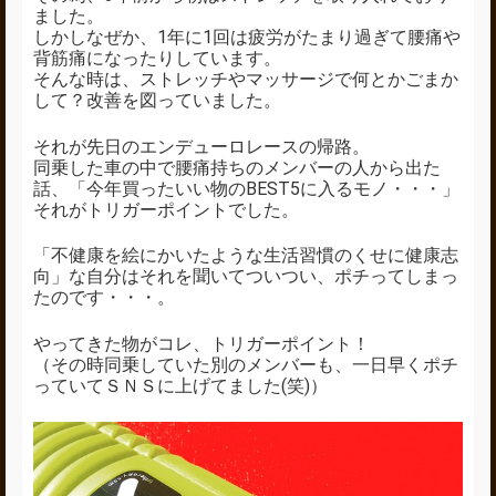
ました。
しかしなぜか、1年に1回は疲労がたまり過ぎて腰痛や
背筋痛になったりしています。
そんな時は、ストレッチやマッサージで何とかごまか
して？改善を図っていました。
それが先日のエンデューロレースの帰路。
同乗した車の中で腰痛持ちのメンバーの人から出た
話、「今年買ったいい物のBEST5に入るモノ・・・」
それがトリガーポイントでした。
「不健康を絵にかいたような生活習慣のくせに健康志
向」な自分はそれを聞いてついつい、ポチってしまっ
たのです・・・。
やってきた物がコレ、トリガーポイント！
（その時同乗していた別のメンバーも、一日早くポチ
っていてＳＮＳに上げてました(笑)）