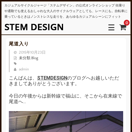
カジュアルサイクルジャージ「ステムデザイン」の公式オンラインショップ 街乗り
や通勤でも使えるおしゃれな大人のサイクルウェアとしても、レースにも。自転車に
乗っているときはノンストレスな走りを、あらゆるカジュアルシーンにフィット
0
尾道入り
2015年10月23日
未分類
,
Blog
admin
こんばんは、
STEMDESIGN
のブログへお越しいただ
きましてありがとうございます。
今日の午後からは新幹線で福山に、そこから在来線で
尾道へ…