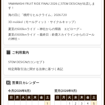
YAMANASHI FRUIT RIDE FINAL! 2026 にSTEM DESIGNが出店しま
す！
海の日に「桃狩りヒルクライム」2026.7.20
3D molded（モールディット・サイクルキャップ）
夏至の500kmライド ～神社からの帰路 エピローグ～
夏至の500kmライド ～最終日：鈴鹿スカイラインからのゴール
の神社～
ご利用案内
STEM DESIGNのコンセプト
特定商取引法に関する法律に基づく表記
営業日カレンダー
今月(2026年8月)
翌月(2026年9月)
日
月
火
水
木
金
土
日
月
火
水
木
金
土
1
1
2
3
4
5