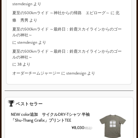
stemdesign
より
夏至の500kmライド ～神社からの帰路 エピローグ～
に
北
條 秀男
より
夏至の500kmライド ～最終日：鈴鹿スカイラインからのゴー
ルの神社～
に
stemdesign
より
夏至の500kmライド ～最終日：鈴鹿スカイラインからのゴー
ルの神社～
に
38
より
オーダーチームジャージー
に
stemdesign
より
ベストセラー
NEW color追加 サイクルDRY-Tシャツ 半袖
「Shu-Thang Grafix」プリントTEE
¥8,030
(税込)