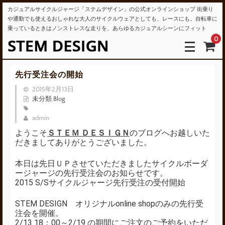
カジュアルサイクルジャージ「ステムデザイン」の公式オンラインショップ 街乗り
や通勤でも使えるおしゃれな大人のサイクルウェアとしても、レースにも。自転車に
乗っているときはノンストレスな走りを、あらゆるカジュアルシーンにフィット
0
先行受注会の開始
2015年2月13日
未分類
,
Blog
admin
ようこそ
ＳＴＥＭ ＤＥＳＩＧＮ
のブログへお越しいた
だきましてありがとうございました。
本日は先日ＵＰさせていただきましたサイクルボーダ
ージャージの先行受注会のお知らせです。
2015 S/Sサイクルジャージ先行受注の受付開始
STEM DESIGN オリジナルonline shopのみの先行受
注会を開催。
2/13 18：00～2/19 の期間にご注文のご予約をいただ