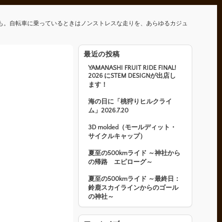
も。自転車に乗っているときはノンストレスな走りを、あらゆるカジュ
最近の投稿
YAMANASHI FRUIT RIDE FINAL!
2026 にSTEM DESIGNが出店し
ます！
海の日に「桃狩りヒルクライ
ム」2026.7.20
3D molded（モールディット・
サイクルキャップ）
夏至の500kmライド ～神社から
の帰路 エピローグ～
夏至の500kmライド ～最終日：
鈴鹿スカイラインからのゴール
の神社～