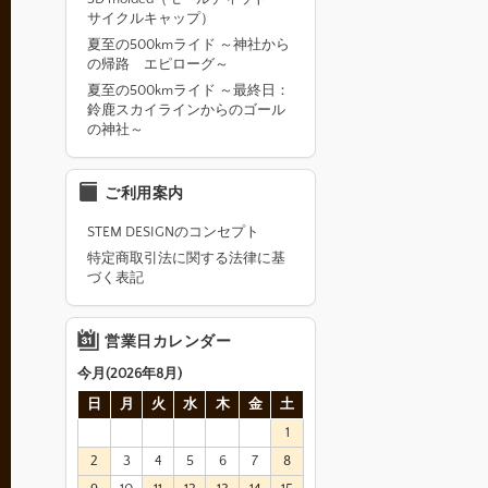
サイクルキャップ）
夏至の500kmライド ～神社から
の帰路 エピローグ～
夏至の500kmライド ～最終日：
鈴鹿スカイラインからのゴール
の神社～
ご利用案内
STEM DESIGNのコンセプト
特定商取引法に関する法律に基
づく表記
営業日カレンダー
今月(2026年8月)
日
月
火
水
木
金
土
1
2
3
4
5
6
7
8