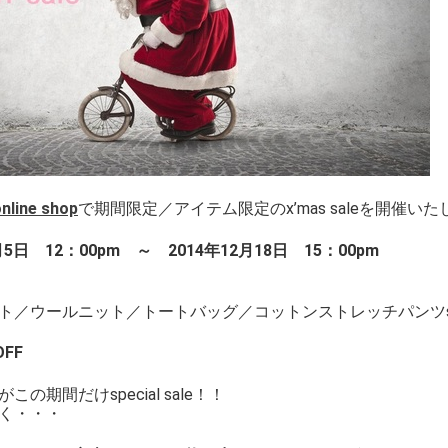
line shop
で期間限定／アイテム限定のx’mas saleを開催い
月5日 12：00pm ～ 2014年12月18日 15：00pm
ト／ウールニット／トートバッグ／コットンストレッチパンツs
OFF
の期間だけspecial sale！！
く・・・