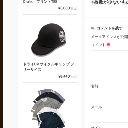
※枚数が少ないも
Grafix」プリントTEE
¥8,030
(税込)
コメントを残す
メールアドレスが公開
コメント
※
ドライUV サイクルキャップ フ
リーサイズ
¥3,440
(税込)
名前
メール