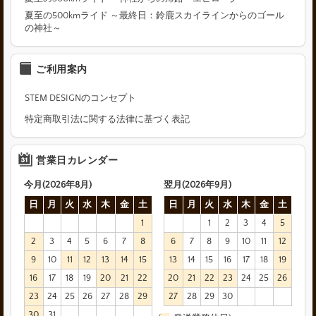
夏至の500kmライド ～最終日：鈴鹿スカイラインからのゴール
の神社～
ご利用案内
STEM DESIGNのコンセプト
特定商取引法に関する法律に基づく表記
営業日カレンダー
今月(2026年8月)
翌月(2026年9月)
日
月
火
水
木
金
土
日
月
火
水
木
金
土
1
1
2
3
4
5
2
3
4
5
6
7
8
6
7
8
9
10
11
12
9
10
11
12
13
14
15
13
14
15
16
17
18
19
16
17
18
19
20
21
22
20
21
22
23
24
25
26
23
24
25
26
27
28
29
27
28
29
30
30
31