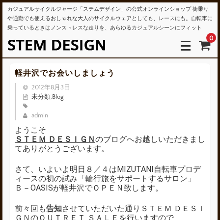
カジュアルサイクルジャージ「ステムデザイン」の公式オンラインショップ 街乗り
や通勤でも使えるおしゃれな大人のサイクルウェアとしても、レースにも。自転車に
乗っているときはノンストレスな走りを、あらゆるカジュアルシーンにフィット
0
軽井沢でお会いしましょう
2012年8月3日
未分類
,
Blog
admin
ようこそ
ＳＴＥＭ ＤＥＳＩＧＮ
のブログへお越しいただきまし
てありがとうございます。
さて、いよいよ明日８／４はMIZUTANI自転車プロデ
ィースの初の試み「輪行旅をサポートするサロン」
Ｂ－OASISが軽井沢でＯＰＥＮ致します。
前々回も
告知
させていただいた通りＳＴＥＭ ＤＥＳＩ
ＧＮのＯＵＴＲＥＴ ＳＡＬＥを行いますので