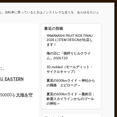
も。自転車に乗っているときはノンストレスな走りを、あらゆるカジュ
最近の投稿
YAMANASHI FRUIT RIDE FINAL!
2026 にSTEM DESIGNが出店し
ます！
海の日に「桃狩りヒルクライ
ム」2026.7.20
3D molded（モールディット・
た。
サイクルキャップ）
 EASTERN
夏至の500kmライド ～神社から
の帰路 エピローグ～
0000を
大地を守
夏至の500kmライド ～最終日：
鈴鹿スカイラインからのゴール
の神社～