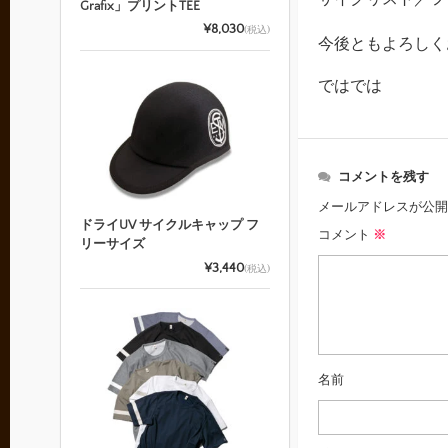
Grafix」プリントTEE
¥8,030
(税込)
今後ともよろしく
ではでは
コメントを残す
メールアドレスが公開
ドライUV サイクルキャップ フ
コメント
※
リーサイズ
¥3,440
(税込)
名前