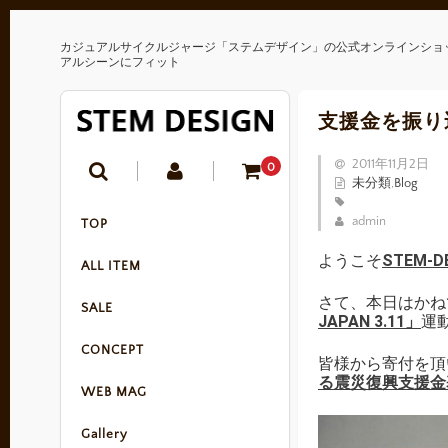
カジュアルサイクルジャージ「ステムデザイン」の公式オンラインショ
アルシーンにフィット
支援金を振り
2011年11月2日
0
未分類
,
Blog
admin
TOP
ようこそ
STEM-D
ALL ITEM
さて、本日はかね
SALE
JAPAN 3.11」
運
CONCEPT
皆様から寄付を頂
る震災復興支援金
WEB MAG
Gallery