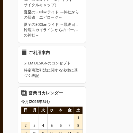
サイクルキャップ）
夏至の500kmライド ～神社から
の帰路 エピローグ～
夏至の500kmライド ～最終日：
鈴鹿スカイラインからのゴール
の神社～
ご利用案内
STEM DESIGNのコンセプト
特定商取引法に関する法律に基
づく表記
営業日カレンダー
今月(2026年8月)
日
月
火
水
木
金
土
1
2
3
4
5
6
7
8