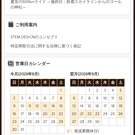
夏至の500kmライド ～最終日：鈴鹿スカイラインからのゴール
の神社～
ご利用案内
STEM DESIGNのコンセプト
特定商取引法に関する法律に基づく表記
営業日カレンダー
今月(2026年8月)
翌月(2026年9月)
日
月
火
水
木
金
土
日
月
火
水
木
金
土
1
1
2
3
4
5
2
3
4
5
6
7
8
6
7
8
9
10
11
12
9
10
11
12
13
14
15
13
14
15
16
17
18
19
16
17
18
19
20
21
22
20
21
22
23
24
25
26
23
24
25
26
27
28
29
27
28
29
30
30
31
(
発送業務休日)