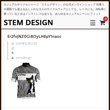
カジュアルサイクルジャージ「ステムデザイン」の公式オンラインショップ 街乗り
や通勤でも使えるおしゃれな大人のサイクルウェアとしても、レースにも。自転車に
乗っているときはノンストレスな走りを、あらゆるカジュアルシーンにフィット
0
Er2fvJNZ0Gi8OyLH6pY1naoc
2017年12月27日
stemdesign