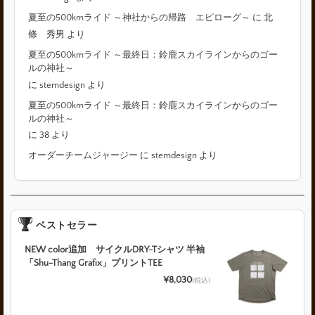
夏至の500kmライド ～神社からの帰路 エピローグ～
に
北
條 秀男
より
夏至の500kmライド ～最終日：鈴鹿スカイラインからのゴー
ルの神社～
に
stemdesign
より
夏至の500kmライド ～最終日：鈴鹿スカイラインからのゴー
ルの神社～
に
38
より
オーダーチームジャージー
に
stemdesign
より
ベストセラー
NEW color追加 サイクルDRY-Tシャツ 半袖
「Shu-Thang Grafix」プリントTEE
¥8,030
(税込)