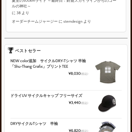
夏至の500kmライド ～最終日：鈴鹿スカイラインからのゴー
ルの神社～
に
38
より
オーダーチームジャージー
に
stemdesign
より
ベストセラー
NEW color追加 サイクルDRY-Tシャツ 半袖
「Shu-Thang Grafix」プリントTEE
¥8,030
(税込)
ドライUV サイクルキャップ フリーサイズ
¥3,440
(税込)
DRYサイクルTシャツ 半袖
¥6,820
(税込)