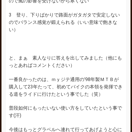
ので風の影響を受けないから寒くない
3 登り、下りばかりで路面がガタガタで安定しない
のでバランス感覚が鍛えられる（いい意味で飽きな
い）
と、まぁ 素人なりに答えを出してみました（他にも
っとあればコメントください）
一番良かったのは、ｍｙジテ通用の’98年製ＭＴＢが
購入して23年たって、初めてバイクの本領を発揮でき
る道をライドに行けたという事でした（笑）
普段如何にもったいない使い方をしていたという事で
す(汗)
今後はもっとグラベルへ連れて行ってあげようと心に