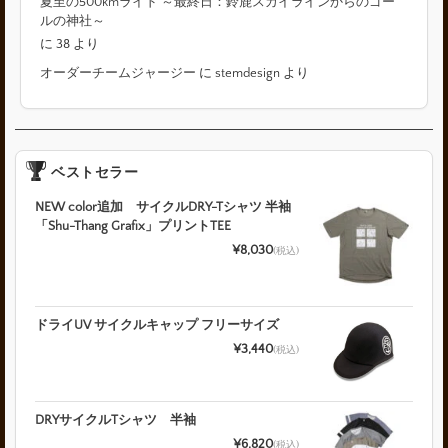
夏至の500kmライド ～最終日：鈴鹿スカイラインからのゴー
ルの神社～
に
38
より
オーダーチームジャージー
に
stemdesign
より
ベストセラー
NEW color追加 サイクルDRY-Tシャツ 半袖
「Shu-Thang Grafix」プリントTEE
¥8,030
(税込)
ドライUV サイクルキャップ フリーサイズ
¥3,440
(税込)
DRYサイクルTシャツ 半袖
¥6,820
(税込)