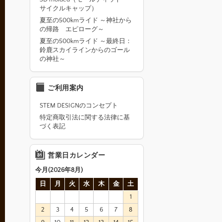
サイクルキャップ）
夏至の500kmライド ～神社から
の帰路 エピローグ～
夏至の500kmライド ～最終日：
鈴鹿スカイラインからのゴール
の神社～
ご利用案内
STEM DESIGNのコンセプト
特定商取引法に関する法律に基
づく表記
営業日カレンダー
今月(2026年8月)
日
月
火
水
木
金
土
1
2
3
4
5
6
7
8