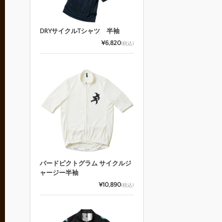
DRYサイクルTシャツ 半袖
¥6,820
(税込)
バードピクトグラム サイクルジ
ャージー半袖
¥10,890
(税込)