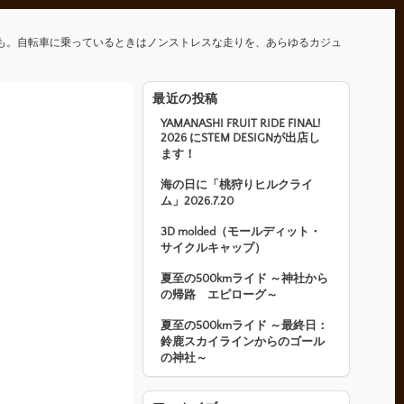
も。自転車に乗っているときはノンストレスな走りを、あらゆるカジュ
最近の投稿
YAMANASHI FRUIT RIDE FINAL!
2026 にSTEM DESIGNが出店し
ます！
海の日に「桃狩りヒルクライ
ム」2026.7.20
3D molded（モールディット・
サイクルキャップ）
夏至の500kmライド ～神社から
の帰路 エピローグ～
夏至の500kmライド ～最終日：
鈴鹿スカイラインからのゴール
の神社～