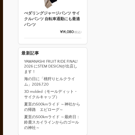
ぺダリングジャージパンツ サイ
クルパンツ 自転車通勤にも最適
パンツ
¥14,080
(税込)
最新記事
YAMANASHI FRUIT RIDE FINAL!
2026 にSTEM DESIGNが出店し
ます！
海の日に「桃狩りヒルクライ
ム」2026.7.20
3D molded（モールディット・
サイクルキャップ）
夏至の500kmライド ～神社から
の帰路 エピローグ～
夏至の500kmライド ～最終日：
鈴鹿スカイラインからのゴール
の神社～