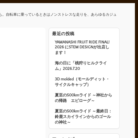
も。自転車に乗っているときはノンストレスな走りを、あらゆるカジュ
最近の投稿
YAMANASHI FRUIT RIDE FINAL!
2026 にSTEM DESIGNが出店し
ます！
海の日に「桃狩りヒルクライ
ム」2026.7.20
3D molded（モールディット・
サイクルキャップ）
夏至の500kmライド ～神社から
の帰路 エピローグ～
夏至の500kmライド ～最終日：
鈴鹿スカイラインからのゴール
の神社～