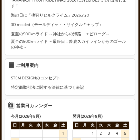
YAMANASHI FRUIT RIDE FINAL! 2026 にSTEM DESIGNが出店しま
す！
海の日に「桃狩りヒルクライム」2026.7.20
3D molded（モールディット・サイクルキャップ）
夏至の500kmライド ～神社からの帰路 エピローグ～
夏至の500kmライド ～最終日：鈴鹿スカイラインからのゴール
の神社～
ご利用案内
STEM DESIGNのコンセプト
特定商取引法に関する法律に基づく表記
営業日カレンダー
今月(2026年8月)
翌月(2026年9月)
日
月
火
水
木
金
土
日
月
火
水
木
金
土
1
1
2
3
4
5