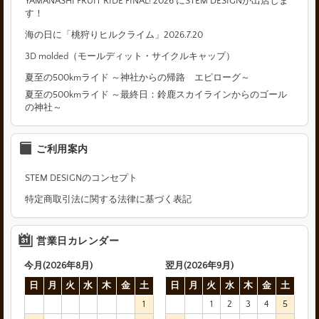
YAMANASHI FRUIT RIDE FINAL! 2026 にSTEM DESIGNが出店しま
す！
海の日に「桃狩りヒルクライム」2026.7.20
3D molded（モールディット・サイクルキャップ）
夏至の500kmライド ～神社からの帰路 エピローグ～
夏至の500kmライド ～最終日：鈴鹿スカイラインからのゴール
の神社～
ご利用案内
STEM DESIGNのコンセプト
特定商取引法に関する法律に基づく表記
営業日カレンダー
今月(2026年8月)
翌月(2026年9月)
日
月
火
水
木
金
土
日
月
火
水
木
金
土
1
1
2
3
4
5