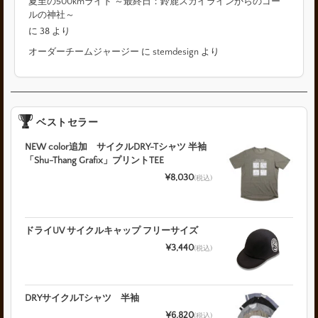
夏至の500kmライド ～最終日：鈴鹿スカイラインからのゴー
ルの神社～
に
38
より
オーダーチームジャージー
に
stemdesign
より
ベストセラー
NEW color追加 サイクルDRY-Tシャツ 半袖
「Shu-Thang Grafix」プリントTEE
¥8,030
(税込)
ドライUV サイクルキャップ フリーサイズ
¥3,440
(税込)
DRYサイクルTシャツ 半袖
¥6,820
(税込)