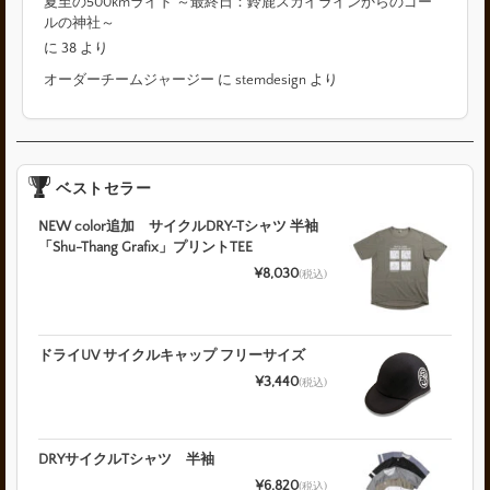
夏至の500kmライド ～最終日：鈴鹿スカイラインからのゴー
ルの神社～
に
38
より
オーダーチームジャージー
に
stemdesign
より
ベストセラー
NEW color追加 サイクルDRY-Tシャツ 半袖
「Shu-Thang Grafix」プリントTEE
¥8,030
(税込)
ドライUV サイクルキャップ フリーサイズ
¥3,440
(税込)
DRYサイクルTシャツ 半袖
¥6,820
(税込)