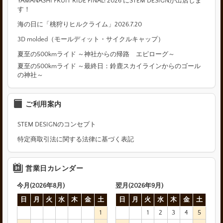
YAMANASHI FRUIT RIDE FINAL! 2026 にSTEM DESIGNが出店しま
す！
海の日に「桃狩りヒルクライム」2026.7.20
3D molded（モールディット・サイクルキャップ）
夏至の500kmライド ～神社からの帰路 エピローグ～
夏至の500kmライド ～最終日：鈴鹿スカイラインからのゴール
の神社～
ご利用案内
STEM DESIGNのコンセプト
特定商取引法に関する法律に基づく表記
営業日カレンダー
今月(2026年8月)
翌月(2026年9月)
日
月
火
水
木
金
土
日
月
火
水
木
金
土
1
1
2
3
4
5