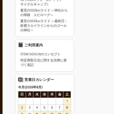
サイクルキャップ）
夏至の500kmライド ～神社から
の帰路 エピローグ～
夏至の500kmライド ～最終日：
鈴鹿スカイラインからのゴール
の神社～
ご利用案内
STEM DESIGNのコンセプト
特定商取引法に関する法律に基
づく表記
営業日カレンダー
今月(2026年8月)
日
月
火
水
木
金
土
1
2
3
4
5
6
7
8