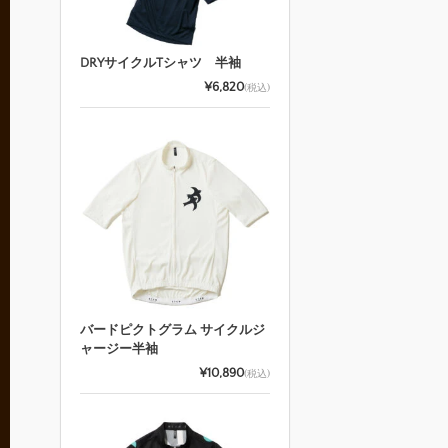
DRYサイクルTシャツ 半袖
¥6,820
(税込)
バードピクトグラム サイクルジ
ャージー半袖
¥10,890
(税込)