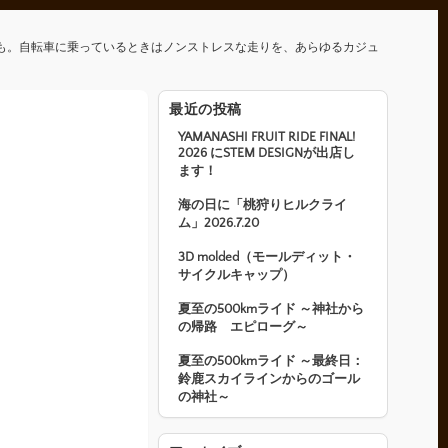
も。自転車に乗っているときはノンストレスな走りを、あらゆるカジュ
最近の投稿
YAMANASHI FRUIT RIDE FINAL!
2026 にSTEM DESIGNが出店し
ます！
海の日に「桃狩りヒルクライ
ム」2026.7.20
3D molded（モールディット・
サイクルキャップ）
夏至の500kmライド ～神社から
の帰路 エピローグ～
夏至の500kmライド ～最終日：
鈴鹿スカイラインからのゴール
の神社～