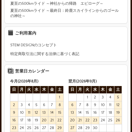
夏至の500kmライド ～神社からの帰路 エピローグ～
夏至の500kmライド ～最終日：鈴鹿スカイラインからのゴール
の神社～
ご利用案内
STEM DESIGNのコンセプト
特定商取引法に関する法律に基づく表記
営業日カレンダー
今月(2026年8月)
翌月(2026年9月)
日
月
火
水
木
金
土
日
月
火
水
木
金
土
1
1
2
3
4
5
2
3
4
5
6
7
8
6
7
8
9
10
11
12
9
10
11
12
13
14
15
13
14
15
16
17
18
19
16
17
18
19
20
21
22
20
21
22
23
24
25
26
23
24
25
26
27
28
29
27
28
29
30