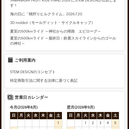
YAMANASHI FRUIT RIDE FINAL! 2026 にSTEM DESIGNが出店しま
す！
海の日に「桃狩りヒルクライム」2026.7.20
3D molded（モールディット・サイクルキャップ）
夏至の500kmライド ～神社からの帰路 エピローグ～
夏至の500kmライド ～最終日：鈴鹿スカイラインからのゴール
の神社～
ご利用案内
STEM DESIGNのコンセプト
特定商取引法に関する法律に基づく表記
営業日カレンダー
今月(2026年8月)
翌月(2026年9月)
日
月
火
水
木
金
土
日
月
火
水
木
金
土
1
1
2
3
4
5