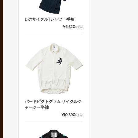
DRYサイクルTシャツ 半袖
¥6,820
(税込)
バードピクトグラム サイクルジ
ャージー半袖
¥10,890
(税込)