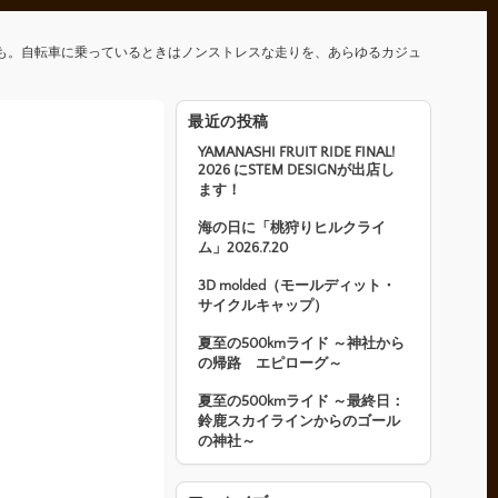
も。自転車に乗っているときはノンストレスな走りを、あらゆるカジュ
最近の投稿
YAMANASHI FRUIT RIDE FINAL!
2026 にSTEM DESIGNが出店し
ます！
海の日に「桃狩りヒルクライ
ム」2026.7.20
3D molded（モールディット・
サイクルキャップ）
夏至の500kmライド ～神社から
の帰路 エピローグ～
夏至の500kmライド ～最終日：
鈴鹿スカイラインからのゴール
の神社～