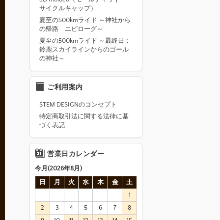
サイクルキャップ）
夏至の500kmライド ～神社から
の帰路 エピローグ～
夏至の500kmライド ～最終日：
鈴鹿スカイラインからのゴール
の神社～
ご利用案内
STEM DESIGNのコンセプト
特定商取引法に関する法律に基
づく表記
営業日カレンダー
今月(2026年8月)
日
月
火
水
木
金
土
1
2
3
4
5
6
7
8