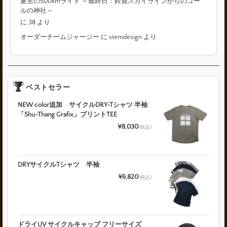
夏至の500kmライド ～最終日：鈴鹿スカイラインからのゴー
ルの神社～
に
38
より
オーダーチームジャージー
に
stemdesign
より
ベストセラー
NEW color追加 サイクルDRY-Tシャツ 半袖
「Shu-Thang Grafix」プリントTEE
¥8,030
(税込)
DRYサイクルTシャツ 半袖
¥6,820
(税込)
ドライUV サイクルキャップ フリーサイズ