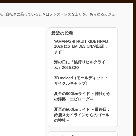
も。自転車に乗っているときはノンストレスな走りを、あらゆるカジュ
最近の投稿
YAMANASHI FRUIT RIDE FINAL!
2026 にSTEM DESIGNが出店し
ます！
海の日に「桃狩りヒルクライ
ム」2026.7.20
3D molded（モールディット・
サイクルキャップ）
夏至の500kmライド ～神社から
の帰路 エピローグ～
夏至の500kmライド ～最終日：
鈴鹿スカイラインからのゴール
の神社～