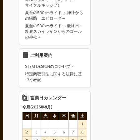
サイクルキャップ）
夏至の500kmライド ～神社から
の帰路 エピローグ～
夏至の500kmライド ～最終日：
鈴鹿スカイラインからのゴール
の神社～
ご利用案内
STEM DESIGNのコンセプト
特定商取引法に関する法律に基
づく表記
営業日カレンダー
今月(2026年8月)
日
月
火
水
木
金
土
1
2
3
4
5
6
7
8