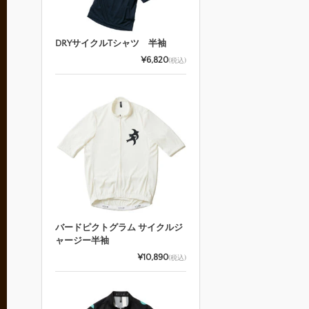
DRYサイクルTシャツ 半袖
¥6,820
(税込)
バードピクトグラム サイクルジ
ャージー半袖
¥10,890
(税込)