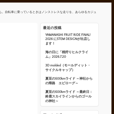
も。自転車に乗っているときはノンストレスな走りを、あらゆるカジュ
最近の投稿
YAMANASHI FRUIT RIDE FINAL!
2026 にSTEM DESIGNが出店し
ます！
海の日に「桃狩りヒルクライ
ム」2026.7.20
3D molded（モールディット・
サイクルキャップ）
夏至の500kmライド ～神社から
の帰路 エピローグ～
夏至の500kmライド ～最終日：
鈴鹿スカイラインからのゴール
の神社～