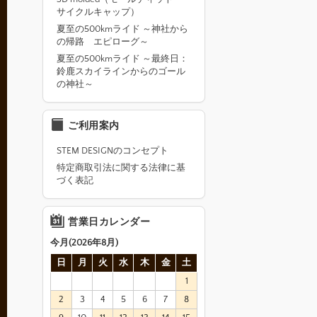
サイクルキャップ）
夏至の500kmライド ～神社から
の帰路 エピローグ～
夏至の500kmライド ～最終日：
鈴鹿スカイラインからのゴール
の神社～
ご利用案内
STEM DESIGNのコンセプト
特定商取引法に関する法律に基
づく表記
営業日カレンダー
今月(2026年8月)
日
月
火
水
木
金
土
1
2
3
4
5
6
7
8