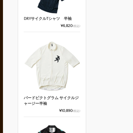
DRYサイクルTシャツ 半袖
¥6,820
(税込)
バードピクトグラム サイクルジ
ャージー半袖
¥10,890
(税込)