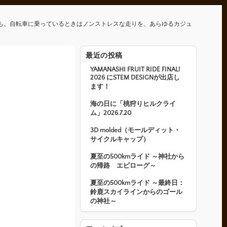
も。自転車に乗っているときはノンストレスな走りを、あらゆるカジュ
最近の投稿
YAMANASHI FRUIT RIDE FINAL!
2026 にSTEM DESIGNが出店し
ます！
海の日に「桃狩りヒルクライ
ム」2026.7.20
3D molded（モールディット・
サイクルキャップ）
夏至の500kmライド ～神社から
の帰路 エピローグ～
夏至の500kmライド ～最終日：
鈴鹿スカイラインからのゴール
の神社～