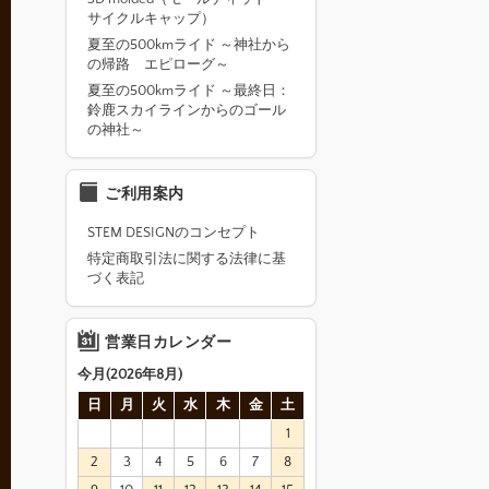
サイクルキャップ）
夏至の500kmライド ～神社から
の帰路 エピローグ～
夏至の500kmライド ～最終日：
鈴鹿スカイラインからのゴール
の神社～
ご利用案内
STEM DESIGNのコンセプト
特定商取引法に関する法律に基
づく表記
営業日カレンダー
今月(2026年8月)
日
月
火
水
木
金
土
1
2
3
4
5
6
7
8