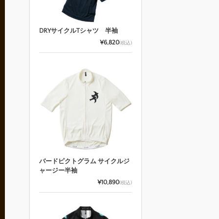
DRYサイクルTシャツ 半袖
¥6,820
(税込)
バードピクトグラム サイクルジ
ャージー半袖
¥10,890
(税込)