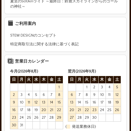
夏至の500kmライド ～最終日：鈴鹿スカイラインからのゴール
の神社～
ご利用案内
STEM DESIGNのコンセプト
特定商取引法に関する法律に基づく表記
営業日カレンダー
今月(2026年8月)
翌月(2026年9月)
日
月
火
水
木
金
土
日
月
火
水
木
金
土
1
1
2
3
4
5
2
3
4
5
6
7
8
6
7
8
9
10
11
12
9
10
11
12
13
14
15
13
14
15
16
17
18
19
16
17
18
19
20
21
22
20
21
22
23
24
25
26
23
24
25
26
27
28
29
27
28
29
30
30
31
(
発送業務休日)