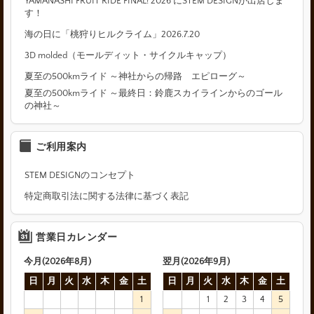
YAMANASHI FRUIT RIDE FINAL! 2026 にSTEM DESIGNが出店しま
す！
海の日に「桃狩りヒルクライム」2026.7.20
3D molded（モールディット・サイクルキャップ）
夏至の500kmライド ～神社からの帰路 エピローグ～
夏至の500kmライド ～最終日：鈴鹿スカイラインからのゴール
の神社～
ご利用案内
STEM DESIGNのコンセプト
特定商取引法に関する法律に基づく表記
営業日カレンダー
今月(2026年8月)
翌月(2026年9月)
日
月
火
水
木
金
土
日
月
火
水
木
金
土
1
1
2
3
4
5