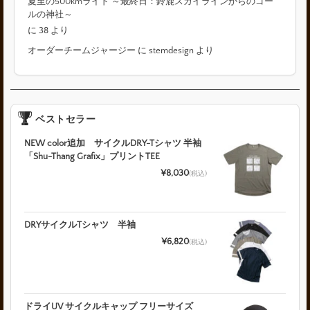
夏至の500kmライド ～最終日：鈴鹿スカイラインからのゴー
ルの神社～
に
38
より
オーダーチームジャージー
に
stemdesign
より
ベストセラー
NEW color追加 サイクルDRY-Tシャツ 半袖
「Shu-Thang Grafix」プリントTEE
¥8,030
(税込)
DRYサイクルTシャツ 半袖
¥6,820
(税込)
ドライUV サイクルキャップ フリーサイズ