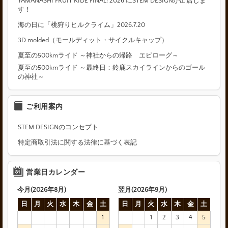
YAMANASHI FRUIT RIDE FINAL! 2026 にSTEM DESIGNが出店しま
す！
海の日に「桃狩りヒルクライム」2026.7.20
3D molded（モールディット・サイクルキャップ）
夏至の500kmライド ～神社からの帰路 エピローグ～
夏至の500kmライド ～最終日：鈴鹿スカイラインからのゴール
の神社～
ご利用案内
STEM DESIGNのコンセプト
特定商取引法に関する法律に基づく表記
営業日カレンダー
今月(2026年8月)
翌月(2026年9月)
日
月
火
水
木
金
土
日
月
火
水
木
金
土
1
1
2
3
4
5