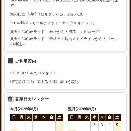
YAMANASHI FRUIT RIDE FINAL! 2026 にSTEM DESIGNが出店しま
す！
海の日に「桃狩りヒルクライム」2026.7.20
3D molded（モールディット・サイクルキャップ）
夏至の500kmライド ～神社からの帰路 エピローグ～
夏至の500kmライド ～最終日：鈴鹿スカイラインからのゴール
の神社～
ご利用案内
STEM DESIGNのコンセプト
特定商取引法に関する法律に基づく表記
営業日カレンダー
今月(2026年8月)
翌月(2026年9月)
日
月
火
水
木
金
土
日
月
火
水
木
金
土
1
1
2
3
4
5