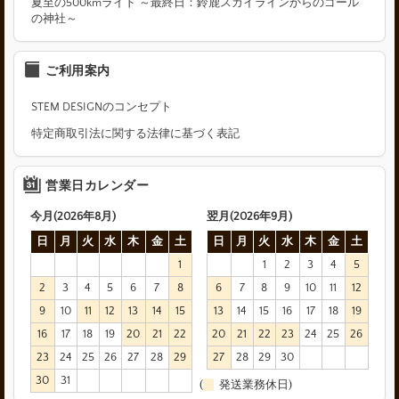
夏至の500kmライド ～最終日：鈴鹿スカイラインからのゴール
の神社～
ご利用案内
STEM DESIGNのコンセプト
特定商取引法に関する法律に基づく表記
営業日カレンダー
今月(2026年8月)
翌月(2026年9月)
日
月
火
水
木
金
土
日
月
火
水
木
金
土
1
1
2
3
4
5
2
3
4
5
6
7
8
6
7
8
9
10
11
12
9
10
11
12
13
14
15
13
14
15
16
17
18
19
16
17
18
19
20
21
22
20
21
22
23
24
25
26
23
24
25
26
27
28
29
27
28
29
30
30
31
(
発送業務休日)