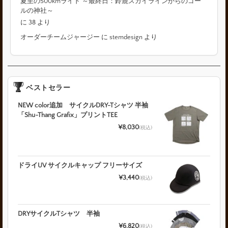
夏至の500kmライド ～最終日：鈴鹿スカイラインからのゴー
ルの神社～
に
38
より
オーダーチームジャージー
に
stemdesign
より
ベストセラー
NEW color追加 サイクルDRY-Tシャツ 半袖
「Shu-Thang Grafix」プリントTEE
¥8,030
(税込)
ドライUV サイクルキャップ フリーサイズ
¥3,440
(税込)
DRYサイクルTシャツ 半袖
¥6,820
(税込)