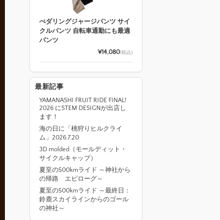
ぺダリングジャージパンツ サイ
クルパンツ 自転車通勤にも最適
パンツ
¥14,080
(税込)
最新記事
YAMANASHI FRUIT RIDE FINAL!
2026 にSTEM DESIGNが出店し
ます！
海の日に「桃狩りヒルクライ
ム」2026.7.20
3D molded（モールディット・
サイクルキャップ）
夏至の500kmライド ～神社から
の帰路 エピローグ～
夏至の500kmライド ～最終日：
鈴鹿スカイラインからのゴール
の神社～