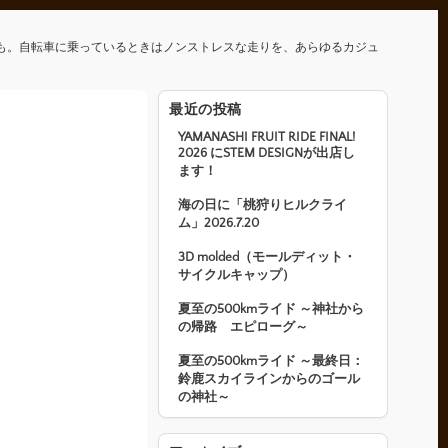
も。自転車に乗っているときはノンストレスな走りを、あらゆるカジュ
最近の投稿
YAMANASHI FRUIT RIDE FINAL!
2026 にSTEM DESIGNが出店し
ます！
海の日に「桃狩りヒルクライ
ム」2026.7.20
3D molded（モールディット・
サイクルキャップ）
夏至の500kmライド ～神社から
の帰路 エピローグ～
夏至の500kmライド ～最終日：
鈴鹿スカイラインからのゴール
の神社～