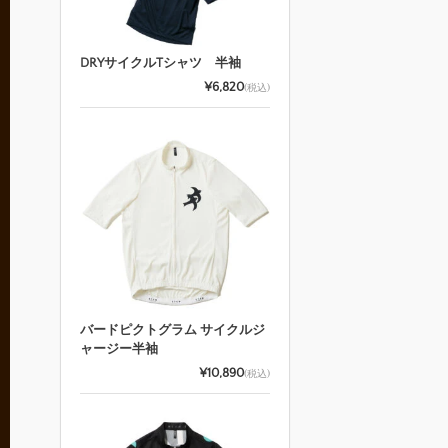
DRYサイクルTシャツ 半袖
¥6,820
(税込)
バードピクトグラム サイクルジ
ャージー半袖
¥10,890
(税込)