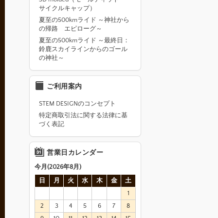
サイクルキャップ）
夏至の500kmライド ～神社から
の帰路 エピローグ～
夏至の500kmライド ～最終日：
鈴鹿スカイラインからのゴール
の神社～
ご利用案内
STEM DESIGNのコンセプト
特定商取引法に関する法律に基
づく表記
営業日カレンダー
今月(2026年8月)
日
月
火
水
木
金
土
1
2
3
4
5
6
7
8