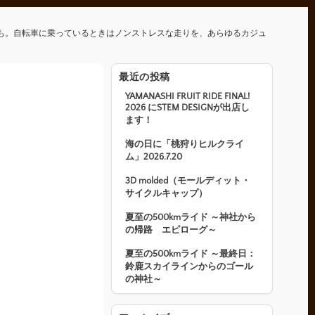
も。自転車に乗っているときはノンストレスな走りを、あらゆるカジュ
最近の投稿
YAMANASHI FRUIT RIDE FINAL!
2026 にSTEM DESIGNが出店し
ます！
海の日に「桃狩りヒルクライ
ム」2026.7.20
3D molded（モールディット・
サイクルキャップ）
夏至の500kmライド ～神社から
の帰路 エピローグ～
夏至の500kmライド ～最終日：
鈴鹿スカイラインからのゴール
の神社～