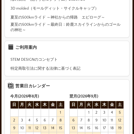
3D molded（モールディット・サイクルキャップ）
夏至の500kmライド ～神社からの帰路 エピローグ～
夏至の500kmライド ～最終日：鈴鹿スカイラインからのゴール
の神社～
ご利用案内
STEM DESIGNのコンセプト
特定商取引法に関する法律に基づく表記
営業日カレンダー
今月(2026年8月)
翌月(2026年9月)
日
月
火
水
木
金
土
日
月
火
水
木
金
土
1
1
2
3
4
5
2
3
4
5
6
7
8
6
7
8
9
10
11
12
9
10
11
12
13
14
15
13
14
15
16
17
18
19